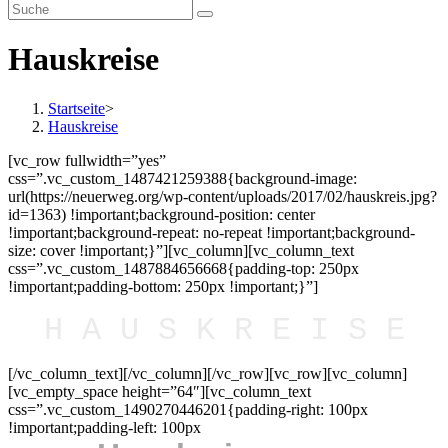
Hauskreise
Startseite
>
Hauskreise
[vc_row fullwidth=”yes”
css=”.vc_custom_1487421259388{background-image:
url(https://neuerweg.org/wp-content/uploads/2017/02/hauskreis.jpg?
id=1363) !important;background-position: center
!important;background-repeat: no-repeat !important;background-
size: cover !important;}”][vc_column][vc_column_text
css=”.vc_custom_1487884656668{padding-top: 250px
!important;padding-bottom: 250px !important;}”]
H A U S K R E I S E
[/vc_column_text][/vc_column][/vc_row][vc_row][vc_column]
[vc_empty_space height=”64″][vc_column_text
css=”.vc_custom_1490270446201{padding-right: 100px
!important;padding-left: 100px