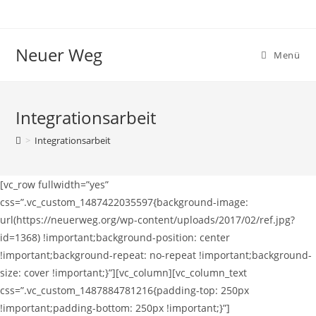
Zum
Inhalt
springen
Neuer Weg
Menü
Integrationsarbeit
>
Integrationsarbeit
[vc_row fullwidth=”yes”
css=”.vc_custom_1487422035597{background-image:
url(https://neuerweg.org/wp-content/uploads/2017/02/ref.jpg?
id=1368) !important;background-position: center
!important;background-repeat: no-repeat !important;background-
size: cover !important;}”][vc_column][vc_column_text
css=”.vc_custom_1487884781216{padding-top: 250px
!important;padding-bottom: 250px !important;}”]